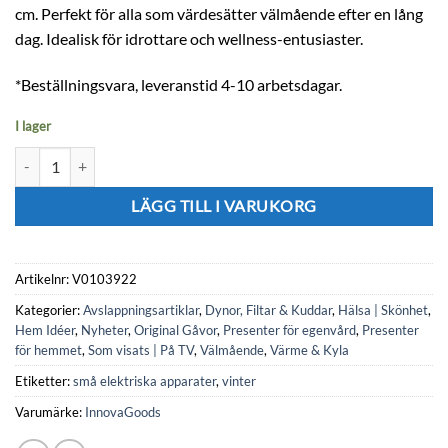
cm. Perfekt för alla som värdesätter välmående efter en lång
dag. Idealisk för idrottare och wellness-entusiaster.
*Beställningsvara, leveranstid 4-10 arbetsdagar.
I lager
Sängvärmare 80 x 150 cm mängd
LÄGG TILL I VARUKORG
Artikelnr:
V0103922
Kategorier:
Avslappningsartiklar
,
Dynor, Filtar & Kuddar
,
Hälsa | Skönhet
,
Hem Idéer
,
Nyheter
,
Original Gåvor
,
Presenter för egenvård
,
Presenter
för hemmet
,
Som visats | På TV
,
Välmående
,
Värme & Kyla
Etiketter:
små elektriska apparater
,
vinter
Varumärke:
InnovaGoods