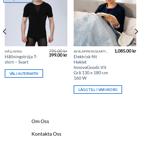
795.00
kr
1,085.00
kr
Den
HÅLLNING
AVSLAPPNINGSARTIKLAR
Det
Det
399.00
kr
Hållningströja T-
Elektrisk filt
här
ursprungliga
nuvarande
shirt – Svart
Heklet
priset
priset
produkten
var:
är:
InnovaGoods Vit
795.00 kr.
399.00 kr.
har
Grå 130 x 180 cm
VÄLJ ALTERNATIV
160 W
flera
varianter.
LÄGG TILL I VARUKORG
De
olika
alternativen
kan
väljas
Om Oss
på
produktsidan
Kontakta Oss