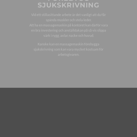
SJUKSKRIVNING
Vid ett stillasittande arbete är det vanligt att du får
spända muskler och stela leder.
Att ha en massagemaskin på kontoret kan därför vara
en bra investering och anställdakan på så vis slippa
värk i rygg, axlar, nacke och huvud.
Kanske kan en massagemaskin förebygga
sjukskrivning som kan vara mycket kostsam för
arbetsgivaren.