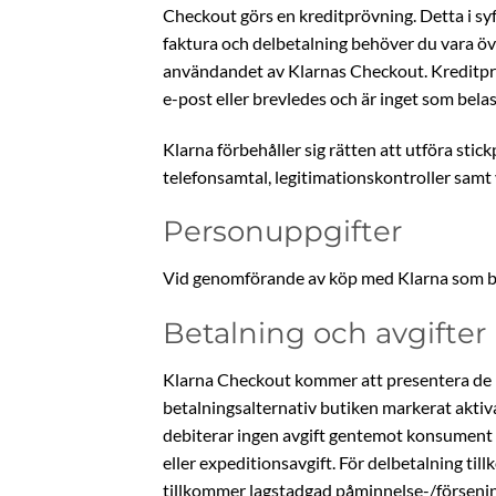
Checkout görs en kreditprövning. Detta i syft
faktura och delbetalning behöver du vara ö
användandet av Klarnas Checkout. Kreditprövn
e-post eller brevledes och är inget som bela
Klarna förbehåller sig rätten att utföra sti
telefonsamtal, legitimationskontroller samt 
Personuppgifter
Vid genomförande av köp med Klarna som be
Betalning och avgifter
Klarna Checkout kommer att presentera de b
betalningsalternativ butiken markerat aktiva
debiterar ingen avgift gentemot konsument fö
eller expeditionsavgift. För delbetalning til
tillkommer lagstadgad påminnelse-/försening