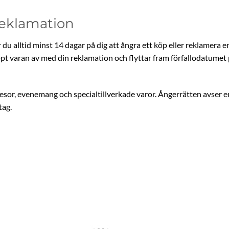
Reklamation
u alltid minst 14 dagar på dig att ångra ett köp eller reklamera en v
köpt varan av med din reklamation och flyttar fram förfallodatumet
flygresor, evenemang och specialtillverkade varor. Ångerrätten avser
tag.