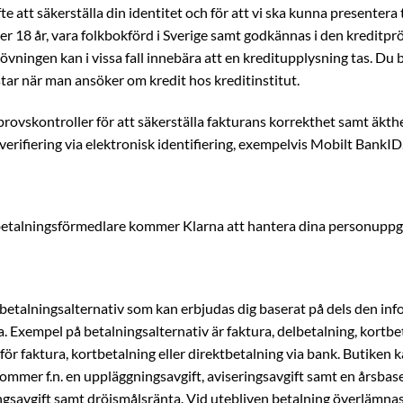
e att säkerställa din identitet och för att vi ska kunna presentera t
ver 18 år, vara folkbokförd i Sverige samt godkännas i den kredi
ingen kan i vissa fall innebära att en kreditupplysning tas. Du bl
star när man ansöker om kredit hos kreditinstitut.
ckprovskontroller för att säkerställa fakturans korrekthet samt äkt
verifiering via elektronisk identifiering, exempelvis Mobilt BankID
talningsförmedlare kommer Klarna att hantera dina personuppgif
etalningsalternativ som kan erbjudas dig baserat på dels den inf
. Exempel på betalningsalternativ är faktura, delbetalning, kortbe
r faktura, kortbetalning eller direktbetalning via bank. Butiken 
lkommer f.n. en uppläggningsavgift, aviseringsavgift samt en årsbas
savgift samt dröjsmålsränta. Vid utebliven betalning överlämnas f