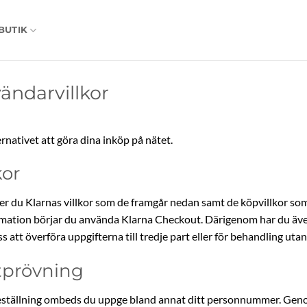
BUTIK
ändarvillkor
rnativet att göra dina inköp på nätet.
kor
du Klarnas villkor som de framgår nedan samt de köpvillkor som f
formation börjar du använda Klarna Checkout. Därigenom har du äv
ss att överföra uppgifterna till tredje part eller för behandling u
itprövning
 beställning ombeds du uppge bland annat ditt personnummer. Geno