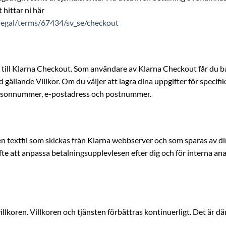
 hittar ni här
/legal/terms/67434/sv_se/checkout
 till Klarna Checkout. Som användare av Klarna Checkout får du ba
d gällande Villkor. Om du väljer att lagra dina uppgifter för speci
 personnummer, e-postadress och postnummer.
n textfil som skickas från Klarna webbserver och som sparas av din w
yfte att anpassa betalningsupplevlesen efter dig och för interna a
llkoren. Villkoren och tjänsten förbättras kontinuerligt. Det är därfö