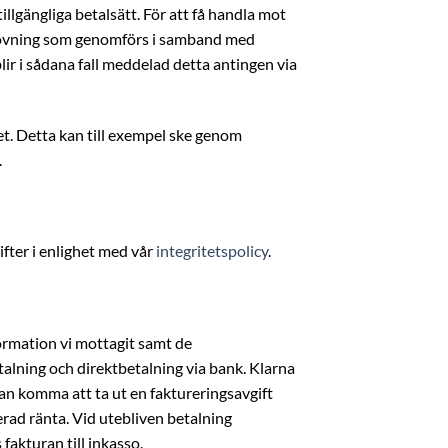
illgängliga betalsätt. För att få handla mot
tprövning som genomförs i samband med
ir i sådana fall meddelad detta antingen via
het. Detta kan till exempel ske genom
.
ter i enlighet med vår
integritetspolicy
.
ormation vi mottagit samt de
talning och direktbetalning via bank. Klarna
kan komma att ta ut en faktureringsavgift
erad ränta. Vid utebliven betalning
akturan till inkasso.