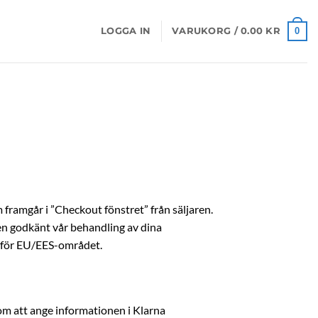
0
LOGGA IN
VARUKORG /
0.00
KR
ramgår i ”Checkout fönstret” från säljaren.
en godkänt vår behandling av dina
tanför EU/EES-området.
m att ange informationen i Klarna