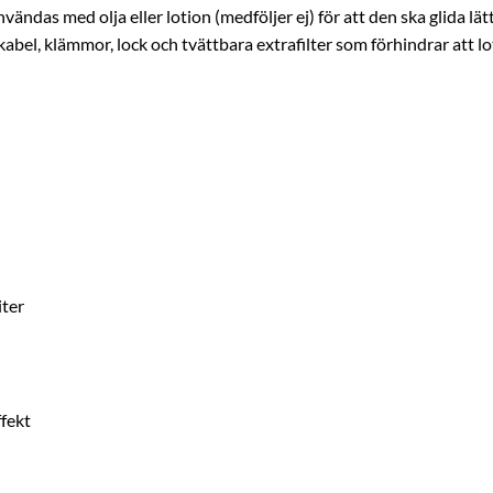
ändas med olja eller lotion (medföljer ej) för att den ska glida lä
abel, klämmor, lock och tvättbara extrafilter som förhindrar att lot
iter
fekt