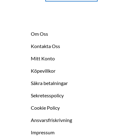
flera
varian
De
olika
alter
Om Oss
kan
Kontakta Oss
väljas
på
Mitt Konto
produ
Köpevillkor
Säkra betalningar
Sekretesspolicy
Cookie Policy
Ansvarsfriskrivning
Impressum