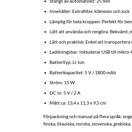
Stängs av automatiskt: 25 min
Innehåller: Extrafilter, klämmor och lock
Lämplig för hela kroppen: Perfekt för be
Lätt att använda och rengöra: Bekvämt, e
Lätt och praktisk: Enkel att transportera
Laddningsbar: Inkluderar USB till mikro
Batterityp: Li-Ion
Batterikapacitet: 5 V / 1800 mAh
Ström: 15 W
DC In: 5 V / 2 A
Mått ca: 13,4 x 11,3 x 9,5 cm
Förpackning och manual på flera språk: engel
finska, litauiska, norska, slovenska, grekiska,