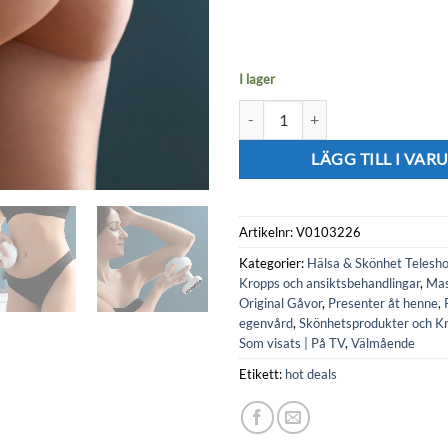
I lager
Uppladdningsbar och cellulitmot
LÄGG TILL I VA
Artikelnr:
V0103226
Kategorier:
Hälsa & Skönhet Telesh
Kropps och ansiktsbehandlingar
,
Mas
Original Gåvor
,
Presenter åt henne
,
egenvård
,
Skönhetsprodukter och K
Som visats | På TV
,
Välmående
Etikett:
hot deals