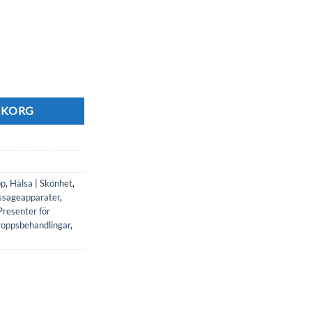
verkande sug- och massageenhet med värme Cellout InnovaGoods mängd
RUKORG
op
,
Hälsa | Skönhet
,
sageapparater
,
Presenter för
roppsbehandlingar
,