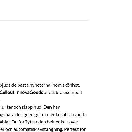
 erbjuds de bästa nyheterna inom skönhet,
 Cellout InnovaGoods
är ett bra exempel!
.
uliter och slapp hud. Den har
ngsbara designen gör den enkel att använda
blar. Du förflyttar den helt enkelt över
er och automatisk avstängning. Perfekt för