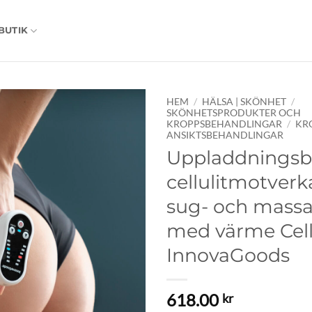
BUTIK
HEM
/
HÄLSA | SKÖNHET
/
SKÖNHETSPRODUKTER OCH
KROPPSBEHANDLINGAR
/
KR
ANSIKTSBEHANDLINGAR
Uppladdningsb
cellulitmotver
sug- och mass
med värme Cel
InnovaGoods
618.00
kr