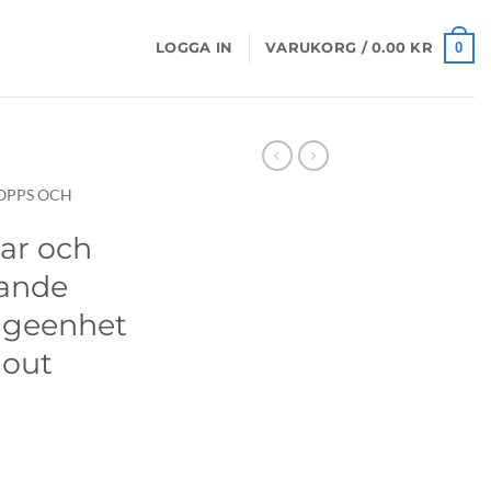
0
LOGGA IN
VARUKORG /
0.00
KR
OPPS OCH
ar och
kande
ageenhet
lout