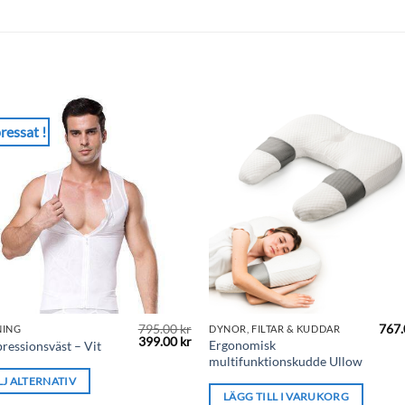
ressat !
795.00
kr
767
NING
DYNOR, FILTAR & KUDDAR
Det
Det
399.00
kr
Ergonomisk
essionsväst – Vit
ursprungliga
nuvarande
multifunktionskudde Ullow
priset
priset
ukten
var:
är:
LJ ALTERNATIV
795.00 kr.
399.00 kr.
LÄGG TILL I VARUKORG