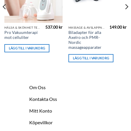
537.00
kr
149.00
kr
HÄLSA & SKÖNHET TELESHOP
MASSAGE & AVSLAPPNING
Pro Vakuumterapi
Biladapter för alla
mot celluliter
Axelro och PMR-
Nordic
massageapparater
LÄGG TILL I VARUKORG
LÄGG TILL I VARUKORG
Om Oss
Kontakta Oss
Mitt Konto
Köpevillkor