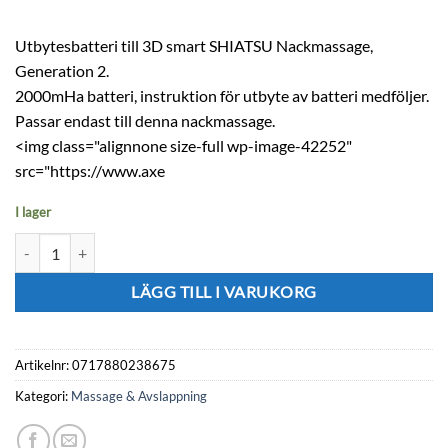
Utbytesbatteri till 3D smart SHIATSU Nackmassage,
Generation 2.
2000mHa batteri, instruktion för utbyte av batteri medföljer.
Passar endast till denna nackmassage.
<img class="alignnone size-full wp-image-42252"
src="https://www.axe
I lager
Utbytesbatteri till 3D smart SHIATSU Nackmassage, Generation 2 mä
LÄGG TILL I VARUKORG
Artikelnr:
0717880238675
Kategori:
Massage & Avslappning