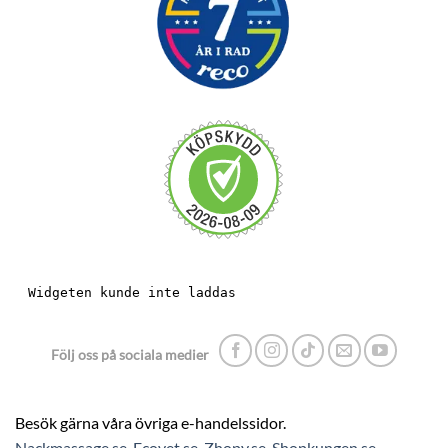
Följ oss på sociala medier
Besök gärna våra övriga e-handelssidor.
Nackmassage.se
,
Ecovet.se
,
Zhopy.se
,
Shopkungen.se
.