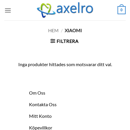
Skip
0
to
content
HEM
/
XIAOMI
FILTRERA
Inga produkter hittades som motsvarar ditt val.
Om Oss
Kontakta Oss
Mitt Konto
Köpevillkor