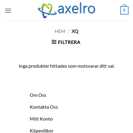
Skip
0
to
content
HEM
/
XQ
FILTRERA
Inga produkter hittades som motsvarar ditt val.
Om Oss
Kontakta Oss
Mitt Konto
Köpevillkor