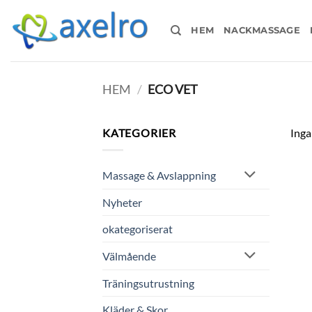
Skip
to
HEM
NACKMASSAGE
content
HEM
/
ECO VET
KATEGORIER
Inga
Massage & Avslappning
Nyheter
okategoriserat
Välmående
Träningsutrustning
Kläder & Skor