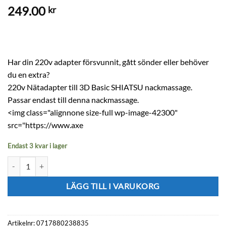
249.00
kr
Har din 220v adapter försvunnit, gått sönder eller behöver
du en extra?
220v Nätadapter till 3D Basic SHIATSU nackmassage.
Passar endast till denna nackmassage.
<img class="alignnone size-full wp-image-42300"
src="https://www.axe
Endast 3 kvar i lager
220v Nätadapter till vår 3D Basic SHIATSU massage mängd
LÄGG TILL I VARUKORG
Artikelnr:
0717880238835