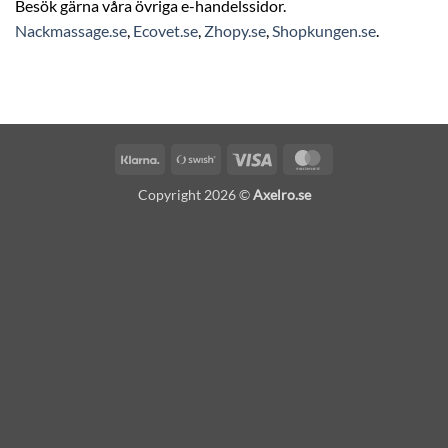
Besök gärna våra övriga e-handelssidor.
Nackmassage.se
,
Ecovet.se
,
Zhopy.se
,
Shopkungen.se
.
Klarna
Swish
Visa
MasterCard
(SE)
Copyright 2026 ©
Axelro.se