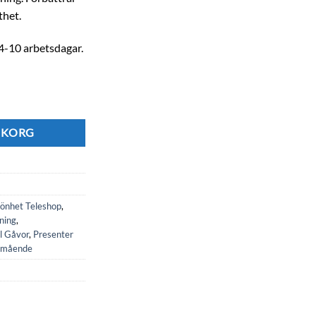
thet.
 4-10 arbetsdagar.
n mängd
RUKORG
könhet Teleshop
,
ning
,
l Gåvor
,
Presenter
lmående