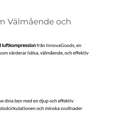
om Välmående och
 luftkompression
från InnovaGoods, en
om värderar hälsa, välmående, och effektiv
 dina ben med en djup och effektiv
 blodcirkulationen och minska svullnader