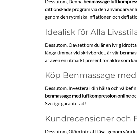
Dessutom, Denna
benmassage luftkompres
ditt önskade program via den användarvänlig
genom den rytmiska inflationen och deflatio
Idealisk för Alla Livsstil
Dessutom, Oavsett om du är en ivrig idrott
långa timmar vid skrivbordet, är vår
benmass
är även en utmärkt present för äldre som k
Köp Benmassage med 
Dessutom, Investera i din hälsa och välbef
benmassage med luftkompression online
och
Sverige garanterad!
Kundrecensioner och 
Dessutom, Glöm inte att läsa igenom våra ku