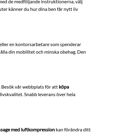
med de medföljande instruktionerna, välj
er känner du hur dina ben får nytt liv
 eller en kontorsarbetare som spenderar
hålla din mobilitet och minska obehag. Den
 Besök vår webbplats för att
köpa
ivskvalitet. Snabb leverans över hela
sage med luftkompression
kan förändra ditt