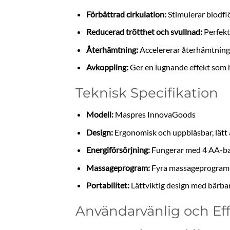
Förbättrad cirkulation:
Stimulerar blodflö
Reducerad trötthet och svullnad:
Perfekt
Återhämtning:
Accelererar återhämtning
Avkoppling:
Ger en lugnande effekt som hj
Teknisk Specifikation
Modell:
Maspres InnovaGoods
Design:
Ergonomisk och uppblåsbar, lätt 
Energiförsörjning:
Fungerar med 4 AA-batt
Massageprogram:
Fyra massageprogram m
Portabilitet:
Lättviktig design med bärbar 
Användarvänlig och Eff