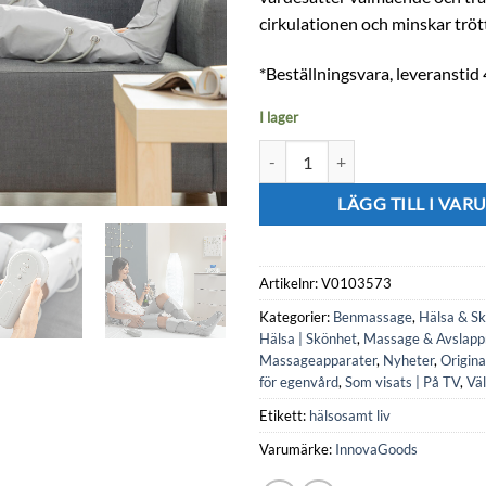
cirkulationen och minskar tröt
*Beställningsvara, leveranstid
I lager
Benmassage med luftkompressio
LÄGG TILL I VA
Artikelnr:
V0103573
Kategorier:
Benmassage
,
Hälsa & S
Hälsa | Skönhet
,
Massage & Avslapp
Massageapparater
,
Nyheter
,
Origina
för egenvård
,
Som visats | På TV
,
Vä
Etikett:
hälsosamt liv
Varumärke:
InnovaGoods