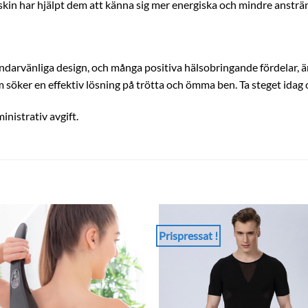
askin har hjälpt dem att känna sig mer energiska och mindre anstr
darvänliga design, och många positiva hälsobringande fördelar, ä
om söker en effektiv lösning på trötta och ömma ben. Ta steget idag
inistrativ avgift.
Prispressat !