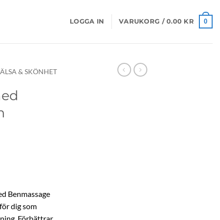
0
LOGGA IN
VARUKORG /
0.00
KR
ÄLSA & SKÖNHET
med
n
med Benmassage
för dig som
ning. Förbättrar