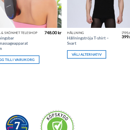
748.00
kr
795
 & SKÖNHET TELESHOP
HÅLLNING
Den
Det
399
ningsbar
Hållningströja T-shirt –
de
här
ursp
massageapparat
Svart
prise
produkten
in
var:
.
795.
har
VÄLJ ALTERNATIV
GG TILL I VARUKORG
flera
varianter.
De
olika
alternativen
kan
väljas
på
produktsidan