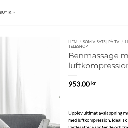
BUTIK
HEM
/
SOM VISATS | PÅ TV
/
H
TELESHOP
Benmassage 
luftkompressio
953.00
kr
Upplev ultimat avslappning 
med luftkompression. Idealisk 
värdesätter välmående och trä