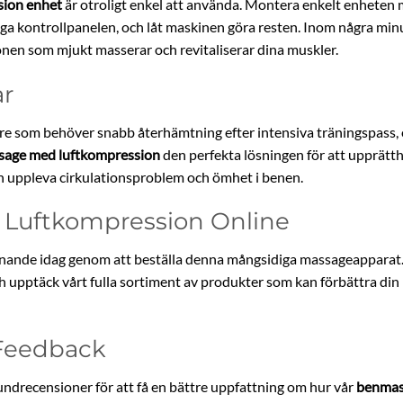
sion enhet
är otroligt enkel att använda. Montera enkelt enheten 
a kontrollpanelen, och låt maskinen göra resten. Inom några minut
nen som mjukt masserar och revitaliserar dina muskler.
ar
are som behöver snabb återhämtning efter intensiva träningspass,
age med luftkompression
den perfekta lösningen för att upprätt
an uppleva cirkulationsproblem och ömhet i benen.
Luftkompression Online
innande idag genom att beställa denna mångsidiga massageapparat.
 upptäck vårt fulla sortiment av produkter som kan förbättra din l
Feedback
ndrecensioner för att få en bättre uppfattning om hur vår
benmas