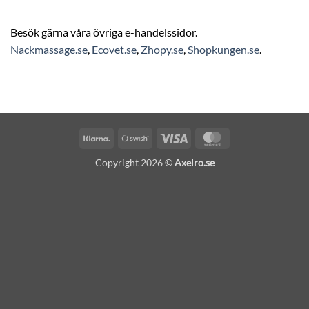
Besök gärna våra övriga e-handelssidor.
Nackmassage.se
,
Ecovet.se
,
Zhopy.se
,
Shopkungen.se
.
Klarna
Swish
Visa
MasterCard
(SE)
Copyright 2026 ©
Axelro.se