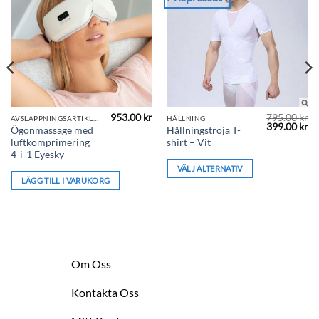
953.00
kr
795.00
kr
Den
AVSLAPPNINGSARTIKLAR
HÅLLNING
Det
De
399.00
kr
Ögonmassage med
Hållningströja T-
här
ursprunglig
nu
luftkomprimering
shirt – Vit
priset
pr
produkten
var:
är
4-i-1 Eyesky
795.00 kr.
39
har
VÄLJ ALTERNATIV
flera
LÄGG TILL I VARUKORG
varianter.
De
olika
alternativen
kan
Om Oss
väljas
på
Kontakta Oss
produktsidan