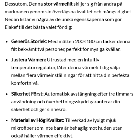
Dessutom, Denna
stor värmefilt
skiljer sig från andra på
marknaden genom sin överlägsna kvalitet och mångsidighet.
Nedan listar vi några av de unika egenskaperna som gör
Elakef till det bästa valet för dig:
Generös Storlek:
Med måtten 200×180 cm täcker denna
filt bekvämt två personer, perfekt för mysiga kvällar.
Justera Värmen:
Utrustad med en intuitiv
temperaturregulator, låter denna värmefilt dig välja
mellan flera värmeinställningar för att hitta din perfekta
komfortnivå.
Säkerhet Först:
Automatisk avstängning efter tre timmars
användning och överhettningsskydd garanterar din
säkerhet och ger sinnesro.
Material av Hög Kvalitet:
Tillverkad av lyxigt mjuk
mikrofiber som inte bara är behaglig mot huden utan
också håller värmen effektivt.