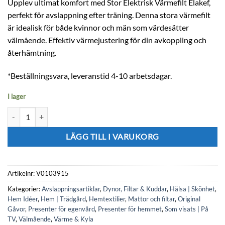
Upplev ultimat komfort med Stor Elektrisk Värmefilt Elakef,
perfekt för avslappning efter träning. Denna stora värmefilt
är idealisk för både kvinnor och män som värdesätter
välmående. Effektiv värmejustering för din avkoppling och
återhämtning.
*Beställningsvara, leveranstid 4-10 arbetsdagar.
I lager
Stor Elektrisk Värmefilt Elakef mängd
LÄGG TILL I VARUKORG
Artikelnr:
V0103915
Kategorier:
Avslappningsartiklar
,
Dynor, Filtar & Kuddar
,
Hälsa | Skönhet
,
Hem Idéer
,
Hem | Trädgård
,
Hemtextilier
,
Mattor och filtar
,
Original
Gåvor
,
Presenter för egenvård
,
Presenter för hemmet
,
Som visats | På
TV
,
Välmående
,
Värme & Kyla