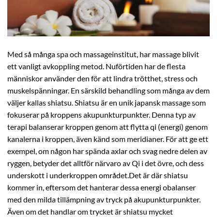
Med så många spa och massageinstitut, har massage blivit
ett vanligt avkoppling metod. Nuförtiden har de flesta
människor använder den för att lindra trötthet, stress och
muskelspänningar. En särskild behandling som många av dem
väljer kallas shiatsu. Shiatsu är en unik japansk massage som
fokuserar på kroppens akupunkturpunkter. Denna typ av
terapi balanserar kroppen genom att flytta qi (energi) genom
kanalerna i kroppen, även känd som meridianer. För att ge ett
exempel, om någon har spända axlar och svag nedre delen av
ryggen, betyder det alltför närvaro av Qi i det övre, och dess
underskott i underkroppen området.Det är där shiatsu
kommer in, eftersom det hanterar dessa energi obalanser
med den milda tillämpning av tryck på akupunkturpunkter.
Även om det handlar om trycket är shiatsu mycket