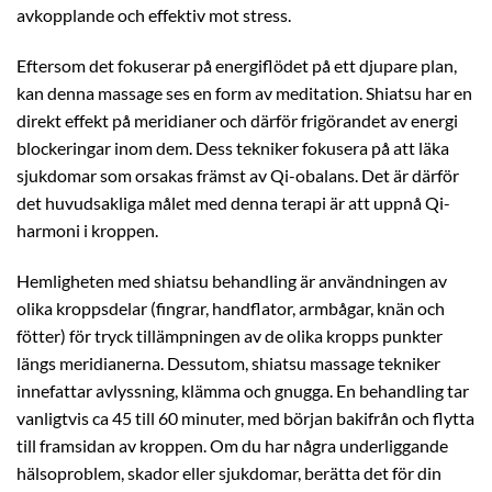
avkopplande och effektiv mot stress.
Eftersom det fokuserar på energiflödet på ett djupare plan,
kan denna massage ses en form av meditation. Shiatsu har en
direkt effekt på meridianer och därför frigörandet av energi
blockeringar inom dem. Dess tekniker fokusera på att läka
sjukdomar som orsakas främst av Qi-obalans. Det är därför
det huvudsakliga målet med denna terapi är att uppnå Qi-
harmoni i kroppen.
Hemligheten med shiatsu behandling är användningen av
olika kroppsdelar (fingrar, handflator, armbågar, knän och
fötter) för tryck tillämpningen av de olika kropps punkter
längs meridianerna. Dessutom, shiatsu massage tekniker
innefattar avlyssning, klämma och gnugga. En behandling tar
vanligtvis ca 45 till 60 minuter, med början bakifrån och flytta
till framsidan av kroppen. Om du har några underliggande
hälsoproblem, skador eller sjukdomar, berätta det för din