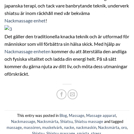
japanska terapi, och tack vare banbrytande teknik, underverk
shiatsu är inom räckhåll med vår bekväma
Nackmassage enhet
!
Det gäller den traditionella knacka teknik och är utformad för
människor som vill förbättra sin hälsa skick. Med hjälp av
Nackmassage enheten
kommer du att återställa den andliga
och fysiska vitalitet och ladda din energi helt. På så sätt
kommer du gärna njuta av ditt liv, och möta dess utmaningar
oförskräckt.
This entry was posted in
Blog
,
Massage
,
Massage apparat
,
Nackmassage
,
Nacksmärta
,
Shiatsu
,
Shiatsu massage
and tagged
massage
,
massören
,
muskelvärk
,
nacke
,
nackmaskin
,
Nacksmärta
,
oro
,
Shiatsu
,
Shiatsu massage
,
smärta
,
stress
.