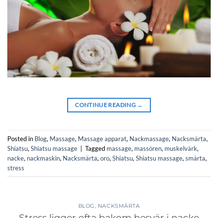
CONTINUE READING
→
Posted in
Blog
,
Massage
,
Massage apparat
,
Nackmassage
,
Nacksmärta
,
Shiatsu
,
Shiatsu massage
|
Tagged
massage
,
massören
,
muskelvärk
,
nacke
,
nackmaskin
,
Nacksmärta
,
oro
,
Shiatsu
,
Shiatsu massage
,
smärta
,
stress
BLOG
,
NACKSMÄRTA
Stress ligger ofta bakom besvär i nacke