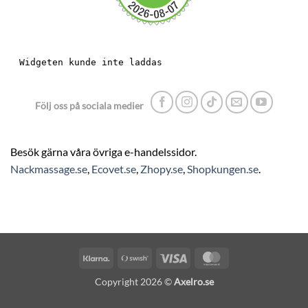
Följ oss på sociala medier
Besök gärna våra övriga e-handelssidor.
Nackmassage.se
,
Ecovet.se
,
Zhopy.se
,
Shopkungen.se
.
Klarna
Swish
Visa
MasterCard
(SE)
Copyright 2026 ©
Axelro.se