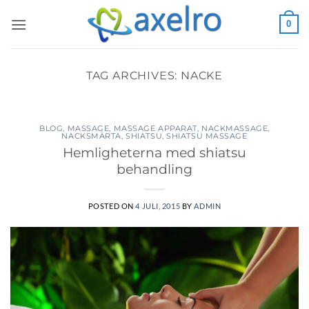
Skip
0
to
content
TAG ARCHIVES:
NACKE
BLOG
,
MASSAGE
,
MASSAGE APPARAT
,
NACKMASSAGE
,
NACKSMÄRTA
,
SHIATSU
,
SHIATSU MASSAGE
Hemligheterna med shiatsu
behandling
POSTED ON
4 JULI, 2015
BY
ADMIN